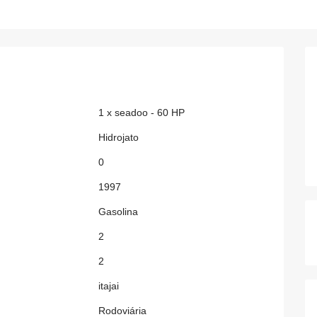
1 x seadoo - 60 HP
Hidrojato
0
1997
Gasolina
2
2
itajai
Rodoviária