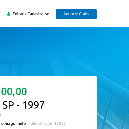
Entrar
Cadastre-se
Anuncie Grátis
500,00
 SP - 1997
O
ro hiago melo
Identificador: 17617