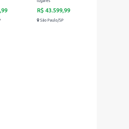
lugares
,99
R$ 43.599,99
P
São Paulo/SP