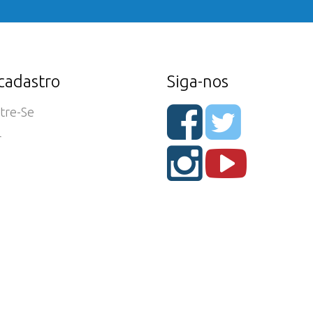
cadastro
Siga-nos
tre-Se
r