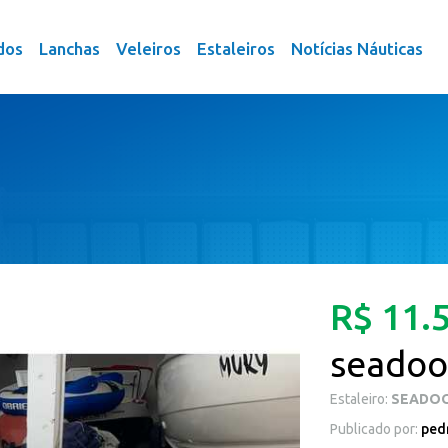
dos
Lanchas
Veleiros
Estaleiros
Notícias Náuticas
R$ 11.
seadoo
Estaleiro:
SEADO
Publicado por:
ped