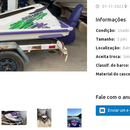
01-11-2022
Informações
Condição:
Usado
Tamanho:
3 pés
Localização:
Bal
Aceita troca:
Sim
Classif. do barco:
Material do casc
Fale com o an
Enviar um e-