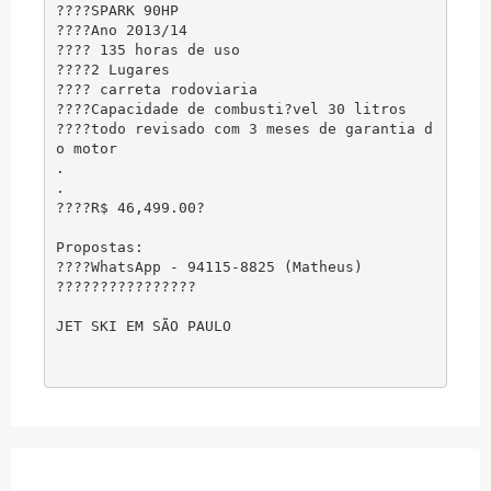
????SPARK 90HP

????Ano 2013/14

???? 135 horas de uso

????2 Lugares

???? carreta rodoviaria

????Capacidade de combusti?vel 30 litros

????todo revisado com 3 meses de garantia d
o motor

.

.

????R$ 46,499.00?

Propostas:

????WhatsApp - 94115-8825 (Matheus)

????????????????
