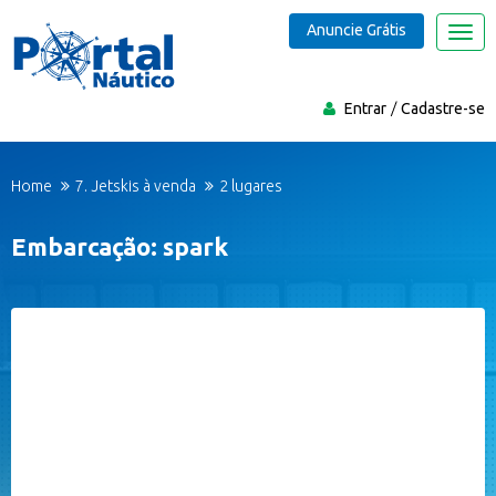
Anuncie Grátis
Nave
Entrar
Cadastre-se
Home
7. Jetskis à venda
2 lugares
Embarcação: spark