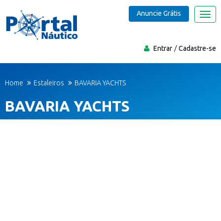
Anuncie Grátis
Nave
Entrar
Cadastre-se
Home
Estaleiros
BAVARIA YACHTS
BAVARIA YACHTS